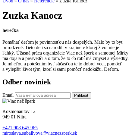
Úvod
»
O nás
»
Referencie
»
Zuzka Kanocz
Zuzka Kanocz
herečka
Pomáhať deťom je povinnosťou nás dospelých. Malo by to byť
prirodzené. Tieto deti sa narodili v krajine v ktorej život nie je
ľahký. Úžasná práca organizácie Viac než šperk a samotnej Mirky
ma dojala a presvedčila o tom, že to čo robí má zmysel a výsledky.
Je mi cťou a potešením byť súčasťou tejto dobrej veci, pomôcť
a vylepšiť život tým, ktorí si sami pomôcť nedokážu. Deťom.
Odber noviniek
Email
Prihlásiť
Kozmonautov 12
949 01 Nitra
+421 908 645 965
miroslava.suballyova@viacnezsperk.sk