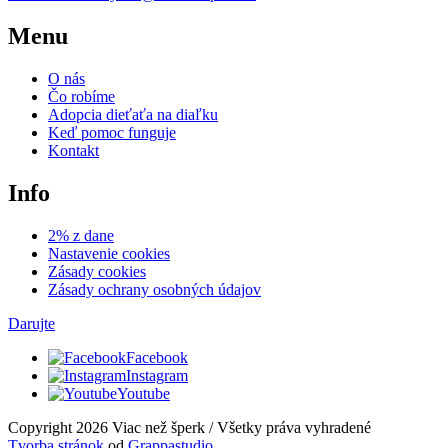
Menu
O nás
Čo robíme
Adopcia dieťaťa na diaľku
Keď pomoc funguje
Kontakt
Info
2% z dane
Nastavenie cookies
Zásady cookies
Zásady ochrany osobných údajov
Darujte
Facebook
Instagram
Youtube
Copyright 2026 Viac než šperk / Všetky práva vyhradené
Tvorba stránok
od
Grappastudio