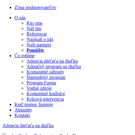
Zóna podporovateľov
O nás
Kto sme
Náš tím
Referencie
Napísali o nás
Naši partneri
Pomôžte
Čo robíme
Adopcia dieťaťa na diaľku
Adopčný program na diaľku
Komunitné záhrady
Štipendijný program
Program Farma
Vodné zdroje
Komunitné knižnice
Krízová intervencia
Keď pomoc funguje
Aktuality
Kontakt
Adopcia dieťaťa na diaľku