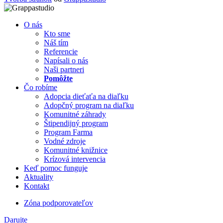
O nás
Kto sme
Náš tím
Referencie
Napísali o nás
Naši partneri
Pomôžte
Čo robíme
Adopcia dieťaťa na diaľku
Adopčný program na diaľku
Komunitné záhrady
Štipendijný program
Program Farma
Vodné zdroje
Komunitné knižnice
Krízová intervencia
Keď pomoc funguje
Aktuality
Kontakt
Zóna podporovateľov
Darujte