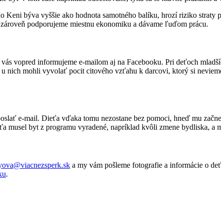
Keni býva vyššie ako hodnota samotného balíku, hrozí riziko straty po
ím zároveň podporujeme miestnu ekonomiku a dávame ľuďom prácu.
 vás vopred informujeme e-mailom aj na Facebooku. Pri deťoch mladší
y u nich mohli vyvolať pocit citového vzťahu k darcovi, ktorý si neviem
oslať e-mail. Dieťa vďaka tomu nezostane bez pomoci, hneď mu začn
ťa musel byt z programu vyradené, napríklad kvôli zmene bydliska, a
lyova@viacnezsperk.sk
a my vám pošleme fotografie a informácie o deť
ku
.