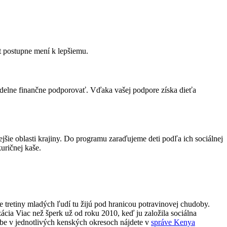
ot postupne mení k lepšiemu.
videlne finančne podporovať. Vďaka vašej podpore získa dieťa
ejšie oblasti krajiny. Do programu zaraďujeme deti podľa ich sociálnej
uričnej kaše.
.
e tretiny mladých ľudí tu žijú pod hranicou potravinovej chudoby.
ácia Viac než šperk už od roku 2010, keď ju založila sociálna
e v jednotlivých kenských okresoch nájdete v
správe Kenya