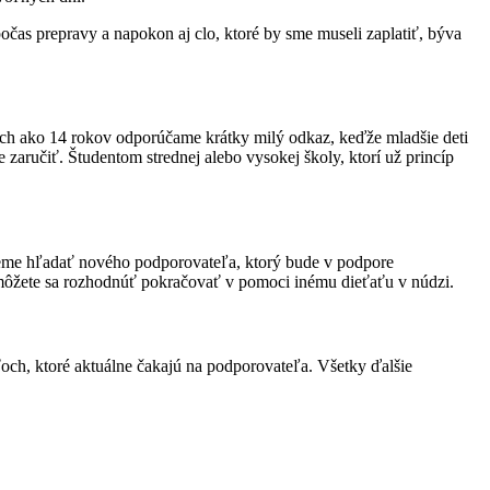
čas prepravy a napokon aj clo, ktoré by sme museli zaplatiť, býva
ch ako 14 rokov odporúčame krátky milý odkaz, keďže mladšie deti
e zaručiť. Študentom strednej alebo vysokej školy, ktorí už princíp
eme hľadať nového podporovateľa, ktorý bude v podpore
 môžete sa rozhodnúť pokračovať v pomoci inému dieťaťu v núdzi.
och, ktoré aktuálne čakajú na podporovateľa. Všetky ďalšie