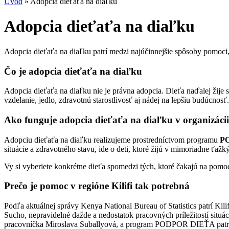
Úvod
»
Adopcia dieťaťa na diaľku
Adopcia dieťaťa na diaľku
Adopcia dieťaťa na diaľku patrí medzi najúčinnejšie spôsoby pomoci, 
Čo je adopcia dieťaťa na diaľku
Adopcia dieťaťa na diaľku nie je právna adopcia. Dieťa naďalej žije
vzdelanie, jedlo, zdravotnú starostlivosť aj nádej na lepšiu budúcnosť.
Ako funguje adopcia dieťaťa na diaľku v organizácii
Adopciu dieťaťa na diaľku realizujeme prostredníctvom programu
P
situácie a zdravotného stavu, ide o deti, ktoré žijú v mimoriadne ťaž
Vy si vyberiete konkrétne dieťa spomedzi tých, ktoré čakajú na pomo
Prečo je pomoc v regióne Kilifi tak potrebná
Podľa aktuálnej správy Kenya National Bureau of Statistics patrí Kil
Sucho, nepravidelné dažde a nedostatok pracovných príležitostí situá
pracovníčka Miroslava Suballyová, a program PODPOR DIEŤA patrí m