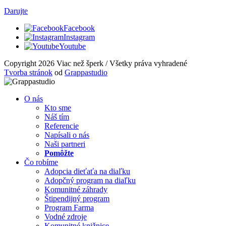
Darujte
Facebook
Instagram
Youtube
Copyright 2026 Viac než šperk / Všetky práva vyhradené
Tvorba stránok
od
Grappastudio
O nás
Kto sme
Náš tím
Referencie
Napísali o nás
Naši partneri
Pomôžte
Čo robíme
Adopcia dieťaťa na diaľku
Adopčný program na diaľku
Komunitné záhrady
Štipendijný program
Program Farma
Vodné zdroje
Komunitné knižnice