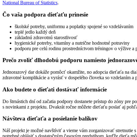
National Bureau of Statistics
.
Čo vaša podpora dieťaťu prinesie
školské potreby, uniformu a poplatky spojené so vzdelávaním
teplé jedlo každý deň
základnú zdravotnú starostlivosť
hygienické potreby, vitamíny a nutrične hodnotné potraviny
podporu pre celú rodinu prostredníctvom tréningov o výžive a 
Prečo zvoliť dlhodobú podporu namiesto jednorazov
Jednorazový dar dokáže pomôcť okamžite, no adopcia dieťaťa na dia
zdravotné komplikácie a vyrásť v dospelého človeka so vzdelaním 
Ako budete o dieťati dostávať informácie
Do štrnástich dní od začatia podpory dostanete prístup do zóny pre po
s novinkami z projektu. Dvakrát ročne môžete dieťaťu poslať aj poh
Návšteva dieťaťa a posielanie balíkov
Náš projekt je možné navštíviť a vieme vám zorganizovať stretnutie 
potrebné ohlásiť s dostatočným časovým predstihom, keďže dieťa môž