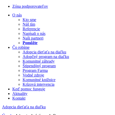
Zóna podporovateľov
O nás
Kto sme
Náš tím
Referencie
Napísali o nás
Naši partneri
Pomôžte
Čo robíme
Adopcia dieťaťa na diaľku
Adopčný program na diaľku
Komunitné záhrady
Štipendijný program
Program Farma
Vodné zdroje
Komunitné knižnice
Krízová intervencia
Keď pomoc funguje
Aktuality
Kontakt
Adopcia dieťaťa na diaľku