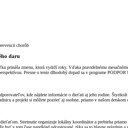
prevencii chorôb
ého daru
ľku prináša zmenu, ktorá vydrží roky. Vďaka pravidelnému mesačnému
a perspektívou. Presne o tento dlhodobý dopad sa v programe PODPOR
dporovateľov, kde nájdete informácie o dieťati aj jeho rodine. Štyrikrá
ľadnicu a projekt si môžete pozrieť aj osobne, priamo v našom detskom
s dieťaťom. Stretnutie organizuje lokálny koordinátor a prebieha pri
e byť v tom čase napríklad odcestované, týka sa to hlavne prázdnin a 