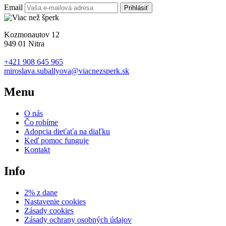
Email
Prihlásiť
Kozmonautov 12
949 01 Nitra
+421 908 645 965
miroslava.suballyova@viacnezsperk.sk
Menu
O nás
Čo robíme
Adopcia dieťaťa na diaľku
Keď pomoc funguje
Kontakt
Info
2% z dane
Nastavenie cookies
Zásady cookies
Zásady ochrany osobných údajov