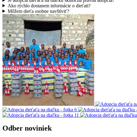
Je adopcia dieťaťa na diaľku skutočná právna adopcia?
Ako rýchlo dostanem informácie o dieťati?
Môžem dieťa osobne navštíviť?
Odber noviniek