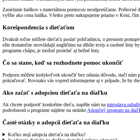
Zasielanie balíkov s materiálnou pomocou neodporúčame. Poštovné do 
vyššie ako cena balíka. Všetko preto nakupujeme priamo v Keni, č
Korešpondencia s dieťaťom
Dvakrát ročne môžete dieťaťu poslať pohľadnicu, o presnom postupe
ešte dostatočne neovládajú angličtinu na dlhšie texty a osobné listy b
programu chápu, je možné posielať aj bežné listy.
Čo sa stane, keď sa rozhodnete pomoc ukončiť
Podporu môžete kedykoľvek ukončiť bez udania dôvodu, stačí nám p
pokračovať. Rovnako vás vopred informujeme aj v prípade, že by die
Ako začať s adopciou dieťaťa na diaľku
Ak chcete podporiť konkrétne dieťa, napíšte nám na
miroslava.subal
podrobnosti o programe nájdete na stránke
Adopčný program na diaľ
Časté otázky o adopcii dieťaťa na diaľku
Koľko stojí adopcia dieťaťa na diaľku?