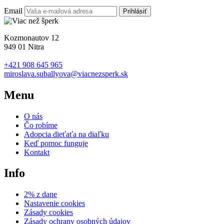
Email
Prihlásiť
Kozmonautov 12
949 01 Nitra
+421 908 645 965
miroslava.suballyova@viacnezsperk.sk
Menu
O nás
Čo robíme
Adopcia dieťaťa na diaľku
Keď pomoc funguje
Kontakt
Info
2% z dane
Nastavenie cookies
Zásady cookies
Zásady ochrany osobných údajov