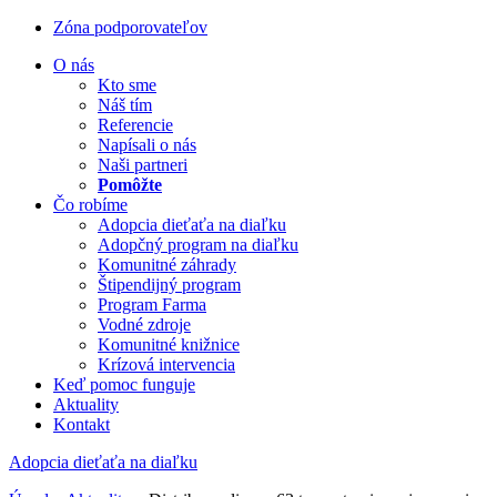
Zóna podporovateľov
O nás
Kto sme
Náš tím
Referencie
Napísali o nás
Naši partneri
Pomôžte
Čo robíme
Adopcia dieťaťa na diaľku
Adopčný program na diaľku
Komunitné záhrady
Štipendijný program
Program Farma
Vodné zdroje
Komunitné knižnice
Krízová intervencia
Keď pomoc funguje
Aktuality
Kontakt
Adopcia dieťaťa na diaľku